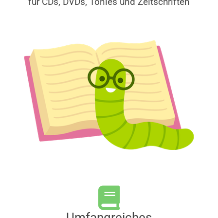
für CDs, DVDs, Tonies und Zeitschriften
Umfangreiches